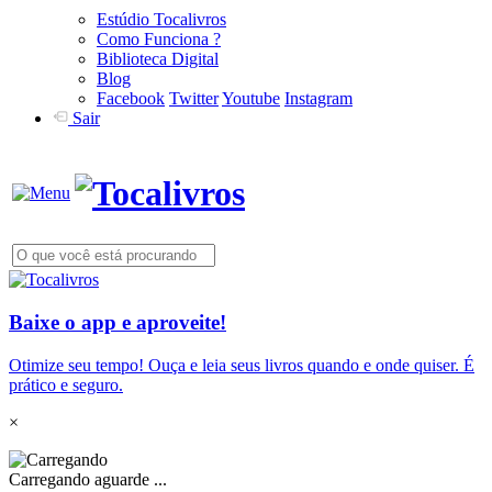
Estúdio Tocalivros
Como Funciona ?
Biblioteca Digital
Blog
Facebook
Twitter
Youtube
Instagram
Sair
Baixe o app e aproveite!
Otimize seu tempo! Ouça e leia seus livros quando e onde quiser. É
prático e seguro.
×
Carregando aguarde ...