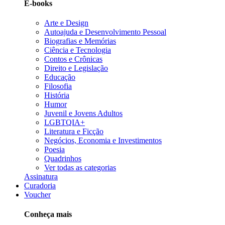
E-books
Arte e Design
Autoajuda e Desenvolvimento Pessoal
Biografias e Memórias
Ciência e Tecnologia
Contos e Crônicas
Direito e Legislação
Educação
Filosofia
História
Humor
Juvenil e Jovens Adultos
LGBTQIA+
Literatura e Ficção
Negócios, Economia e Investimentos
Poesia
Quadrinhos
Ver todas as categorias
Assinatura
Curadoria
Voucher
Conheça mais