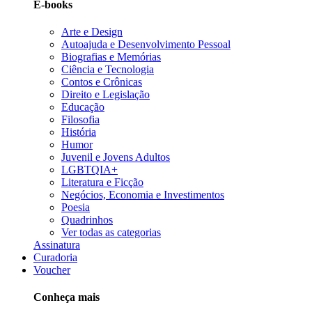
E-books
Arte e Design
Autoajuda e Desenvolvimento Pessoal
Biografias e Memórias
Ciência e Tecnologia
Contos e Crônicas
Direito e Legislação
Educação
Filosofia
História
Humor
Juvenil e Jovens Adultos
LGBTQIA+
Literatura e Ficção
Negócios, Economia e Investimentos
Poesia
Quadrinhos
Ver todas as categorias
Assinatura
Curadoria
Voucher
Conheça mais