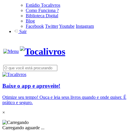
Estúdio Tocalivros
Como Funciona ?
Biblioteca Digital
Blog
Facebook
Twitter
Youtube
Instagram
Sair
Baixe o app e aproveite!
Otimize seu tempo! Ouça e leia seus livros quando e onde quiser. É
prático e seguro.
×
Carregando aguarde ...