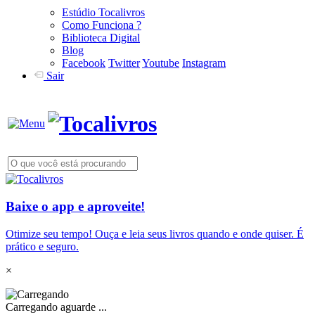
Estúdio Tocalivros
Como Funciona ?
Biblioteca Digital
Blog
Facebook
Twitter
Youtube
Instagram
Sair
Baixe o app e aproveite!
Otimize seu tempo! Ouça e leia seus livros quando e onde quiser. É
prático e seguro.
×
Carregando aguarde ...