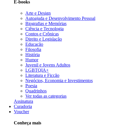
E-books
Arte e Design
Autoajuda e Desenvolvimento Pessoal
Biografias e Memórias
Ciência e Tecnologia
Contos e Crônicas
Direito e Legislação
Educação
Filosofia
História
Humor
Juvenil e Jovens Adultos
LGBTQIA+
Literatura e Ficção
Negócios, Economia e Investimentos
Poesia
Quadrinhos
Ver todas as categorias
Assinatura
Curadoria
Voucher
Conheça mais