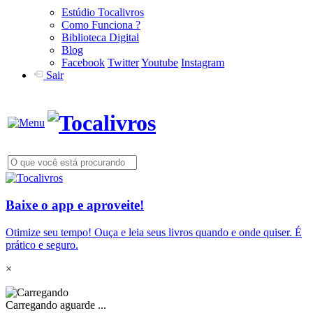
Estúdio Tocalivros
Como Funciona ?
Biblioteca Digital
Blog
Facebook
Twitter
Youtube
Instagram
Sair
Baixe o app e aproveite!
Otimize seu tempo! Ouça e leia seus livros quando e onde quiser. É
prático e seguro.
×
Carregando aguarde ...