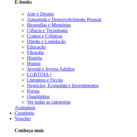
E-books
Arte e Design
Autoajuda e Desenvolvimento Pessoal
Biografias e Memórias
Ciência e Tecnologia
Contos e Crônicas
Direito e Legislação
Educação
Filosofia
História
Humor
Juvenil e Jovens Adultos
LGBTQIA+
Literatura e Ficção
Negócios, Economia e Investimentos
Poesia
Quadrinhos
Ver todas as categorias
Assinatura
Curadoria
Voucher
Conheça mais