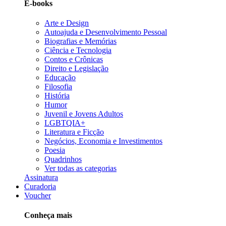
E-books
Arte e Design
Autoajuda e Desenvolvimento Pessoal
Biografias e Memórias
Ciência e Tecnologia
Contos e Crônicas
Direito e Legislação
Educação
Filosofia
História
Humor
Juvenil e Jovens Adultos
LGBTQIA+
Literatura e Ficção
Negócios, Economia e Investimentos
Poesia
Quadrinhos
Ver todas as categorias
Assinatura
Curadoria
Voucher
Conheça mais