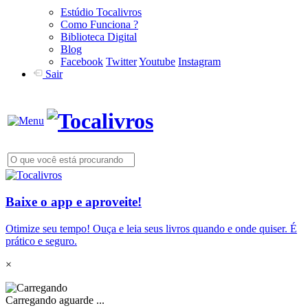
Estúdio Tocalivros
Como Funciona ?
Biblioteca Digital
Blog
Facebook
Twitter
Youtube
Instagram
Sair
Baixe o app e aproveite!
Otimize seu tempo! Ouça e leia seus livros quando e onde quiser. É
prático e seguro.
×
Carregando aguarde ...