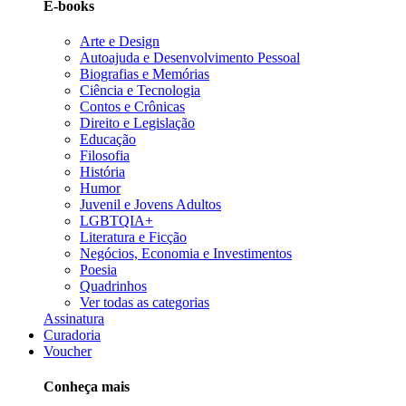
E-books
Arte e Design
Autoajuda e Desenvolvimento Pessoal
Biografias e Memórias
Ciência e Tecnologia
Contos e Crônicas
Direito e Legislação
Educação
Filosofia
História
Humor
Juvenil e Jovens Adultos
LGBTQIA+
Literatura e Ficção
Negócios, Economia e Investimentos
Poesia
Quadrinhos
Ver todas as categorias
Assinatura
Curadoria
Voucher
Conheça mais