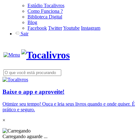
Estúdio Tocalivros
Como Funciona ?
Biblioteca Digital
Blog
Facebook
Twitter
Youtube
Instagram
Sair
Baixe o app e aproveite!
Otimize seu tempo! Ouça e leia seus livros quando e onde quiser. É
prático e seguro.
×
Carregando aguarde ...