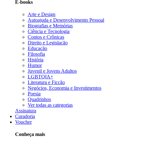
E-books
Arte e Design
Autoajuda e Desenvolvimento Pessoal
Biografias e Memórias
Ciência e Tecnologia
Contos e Crônicas
Direito e Legislação
Educação
Filosofia
História
Humor
Juvenil e Jovens Adultos
LGBTQIA+
Literatura e Ficção
Negócios, Economia e Investimentos
Poesia
Quadrinhos
Ver todas as categorias
Assinatura
Curadoria
Voucher
Conheça mais