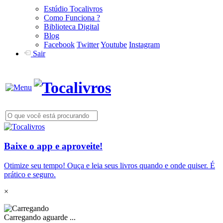
Estúdio Tocalivros
Como Funciona ?
Biblioteca Digital
Blog
Facebook
Twitter
Youtube
Instagram
Sair
Baixe o app e aproveite!
Otimize seu tempo! Ouça e leia seus livros quando e onde quiser. É
prático e seguro.
×
Carregando aguarde ...