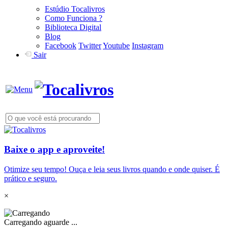
Estúdio Tocalivros
Como Funciona ?
Biblioteca Digital
Blog
Facebook
Twitter
Youtube
Instagram
Sair
Baixe o app e aproveite!
Otimize seu tempo! Ouça e leia seus livros quando e onde quiser. É
prático e seguro.
×
Carregando aguarde ...