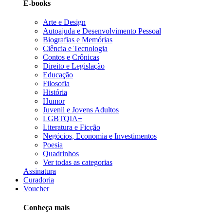
E-books
Arte e Design
Autoajuda e Desenvolvimento Pessoal
Biografias e Memórias
Ciência e Tecnologia
Contos e Crônicas
Direito e Legislação
Educação
Filosofia
História
Humor
Juvenil e Jovens Adultos
LGBTQIA+
Literatura e Ficção
Negócios, Economia e Investimentos
Poesia
Quadrinhos
Ver todas as categorias
Assinatura
Curadoria
Voucher
Conheça mais