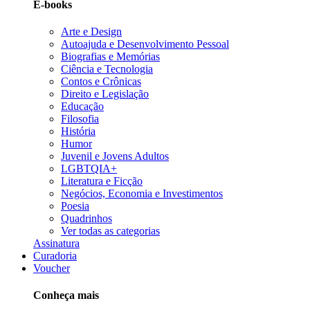
E-books
Arte e Design
Autoajuda e Desenvolvimento Pessoal
Biografias e Memórias
Ciência e Tecnologia
Contos e Crônicas
Direito e Legislação
Educação
Filosofia
História
Humor
Juvenil e Jovens Adultos
LGBTQIA+
Literatura e Ficção
Negócios, Economia e Investimentos
Poesia
Quadrinhos
Ver todas as categorias
Assinatura
Curadoria
Voucher
Conheça mais