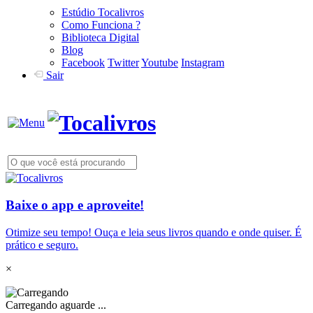
Estúdio Tocalivros
Como Funciona ?
Biblioteca Digital
Blog
Facebook
Twitter
Youtube
Instagram
Sair
Baixe o app e aproveite!
Otimize seu tempo! Ouça e leia seus livros quando e onde quiser. É
prático e seguro.
×
Carregando aguarde ...