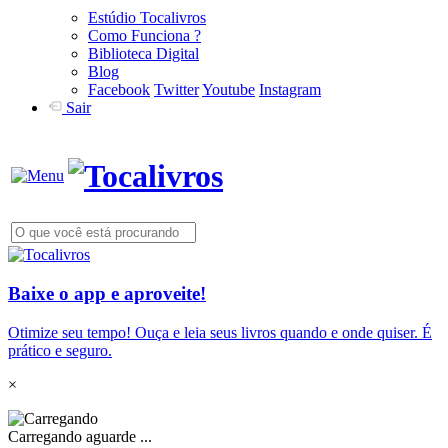
Estúdio Tocalivros
Como Funciona ?
Biblioteca Digital
Blog
Facebook
Twitter
Youtube
Instagram
Sair
Baixe o app e aproveite!
Otimize seu tempo! Ouça e leia seus livros quando e onde quiser. É
prático e seguro.
×
Carregando aguarde ...