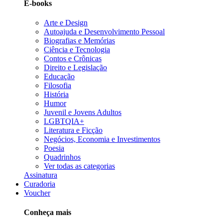
E-books
Arte e Design
Autoajuda e Desenvolvimento Pessoal
Biografias e Memórias
Ciência e Tecnologia
Contos e Crônicas
Direito e Legislação
Educação
Filosofia
História
Humor
Juvenil e Jovens Adultos
LGBTQIA+
Literatura e Ficção
Negócios, Economia e Investimentos
Poesia
Quadrinhos
Ver todas as categorias
Assinatura
Curadoria
Voucher
Conheça mais