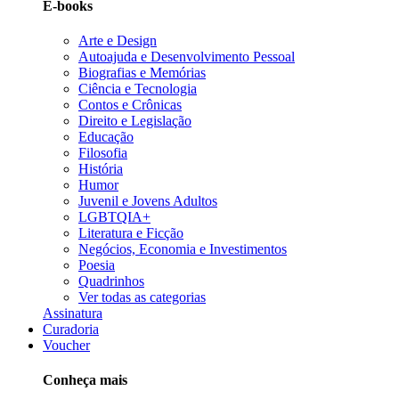
E-books
Arte e Design
Autoajuda e Desenvolvimento Pessoal
Biografias e Memórias
Ciência e Tecnologia
Contos e Crônicas
Direito e Legislação
Educação
Filosofia
História
Humor
Juvenil e Jovens Adultos
LGBTQIA+
Literatura e Ficção
Negócios, Economia e Investimentos
Poesia
Quadrinhos
Ver todas as categorias
Assinatura
Curadoria
Voucher
Conheça mais