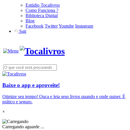
Estúdio Tocalivros
Como Funciona ?
Biblioteca Digital
Blog
Facebook
Twitter
Youtube
Instagram
Sair
Baixe o app e aproveite!
Otimize seu tempo! Ouça e leia seus livros quando e onde quiser. É
prático e seguro.
×
Carregando aguarde ...