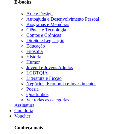
E-books
Arte e Design
Autoajuda e Desenvolvimento Pessoal
Biografias e Memórias
Ciência e Tecnologia
Contos e Crônicas
Direito e Legislação
Educação
Filosofia
História
Humor
Juvenil e Jovens Adultos
LGBTQIA+
Literatura e Ficção
Negócios, Economia e Investimentos
Poesia
Quadrinhos
Ver todas as categorias
Assinatura
Curadoria
Voucher
Conheça mais