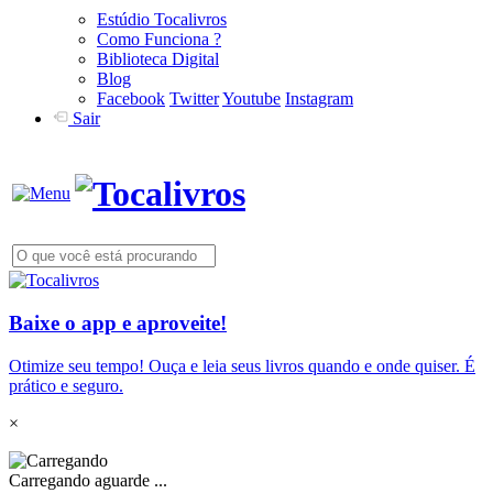
Estúdio Tocalivros
Como Funciona ?
Biblioteca Digital
Blog
Facebook
Twitter
Youtube
Instagram
Sair
Baixe o app e aproveite!
Otimize seu tempo! Ouça e leia seus livros quando e onde quiser. É
prático e seguro.
×
Carregando aguarde ...