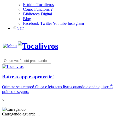
Estúdio Tocalivros
Como Funciona ?
Biblioteca Digital
Blog
Facebook
Twitter
Youtube
Instagram
Sair
Baixe o app e aproveite!
Otimize seu tempo! Ouça e leia seus livros quando e onde quiser. É
prático e seguro.
×
Carregando aguarde ...