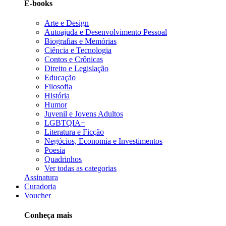
E-books
Arte e Design
Autoajuda e Desenvolvimento Pessoal
Biografias e Memórias
Ciência e Tecnologia
Contos e Crônicas
Direito e Legislação
Educação
Filosofia
História
Humor
Juvenil e Jovens Adultos
LGBTQIA+
Literatura e Ficção
Negócios, Economia e Investimentos
Poesia
Quadrinhos
Ver todas as categorias
Assinatura
Curadoria
Voucher
Conheça mais