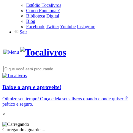
Estúdio Tocalivros
Como Funciona ?
Biblioteca Digital
Blog
Facebook
Twitter
Youtube
Instagram
Sair
Baixe o app e aproveite!
Otimize seu tempo! Ouça e leia seus livros quando e onde quiser. É
prático e seguro.
×
Carregando aguarde ...