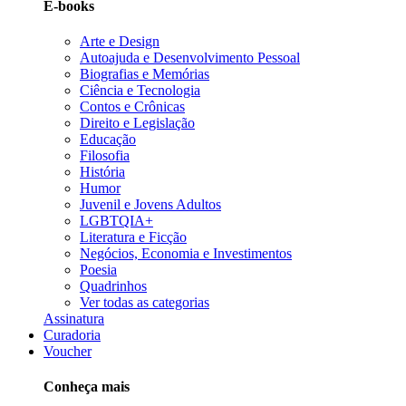
E-books
Arte e Design
Autoajuda e Desenvolvimento Pessoal
Biografias e Memórias
Ciência e Tecnologia
Contos e Crônicas
Direito e Legislação
Educação
Filosofia
História
Humor
Juvenil e Jovens Adultos
LGBTQIA+
Literatura e Ficção
Negócios, Economia e Investimentos
Poesia
Quadrinhos
Ver todas as categorias
Assinatura
Curadoria
Voucher
Conheça mais