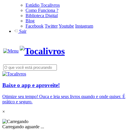
Estúdio Tocalivros
Como Funciona ?
Biblioteca Digital
Blog
Facebook
Twitter
Youtube
Instagram
Sair
Baixe o app e aproveite!
Otimize seu tempo! Ouça e leia seus livros quando e onde quiser. É
prático e seguro.
×
Carregando aguarde ...