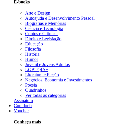
E-books
Arte e Design
Autoajuda e Desenvolvimento Pessoal
Biografias e Memórias
Ciência e Tecnologia
Contos e Crônicas
Direito e Legislação
Educação
Filosofia
História
Humor
Juvenil e Jovens Adultos
LGBTQIA+
Literatura e Ficção
Negócios, Economia e Investimentos
Poesia
Quadrinhos
Ver todas as categorias
Assinatura
Curadoria
Voucher
Conheça mais