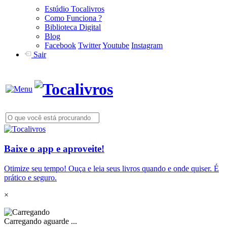
Estúdio Tocalivros
Como Funciona ?
Biblioteca Digital
Blog
Facebook
Twitter
Youtube
Instagram
Sair
Baixe o app e aproveite!
Otimize seu tempo! Ouça e leia seus livros quando e onde quiser. É
prático e seguro.
×
Carregando aguarde ...