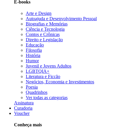
E-books
Arte e Design
Autoajuda e Desenvolvimento Pessoal
Biografias e Memórias
Ciência e Tecnologia
Contos e Crônicas
Direito e Legislação
Educação
Filosofia
História
Humor
Juvenil e Jovens Adultos
LGBTQIA+
Literatura e Ficção
Negócios, Economia e Investimentos
Poesia
Quadrinhos
Ver todas as categorias
Assinatura
Curadoria
Voucher
Conheça mais