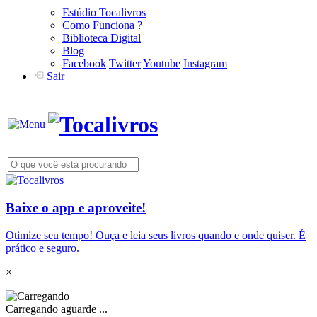
Estúdio Tocalivros
Como Funciona ?
Biblioteca Digital
Blog
Facebook
Twitter
Youtube
Instagram
Sair
Baixe o app e aproveite!
Otimize seu tempo! Ouça e leia seus livros quando e onde quiser. É
prático e seguro.
×
Carregando aguarde ...