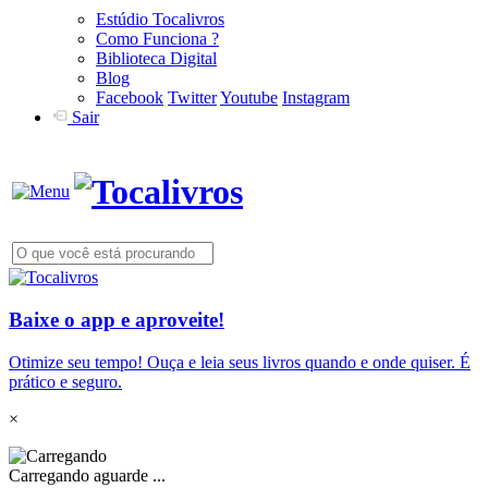
Estúdio Tocalivros
Como Funciona ?
Biblioteca Digital
Blog
Facebook
Twitter
Youtube
Instagram
Sair
Baixe o app e aproveite!
Otimize seu tempo! Ouça e leia seus livros quando e onde quiser. É
prático e seguro.
×
Carregando aguarde ...