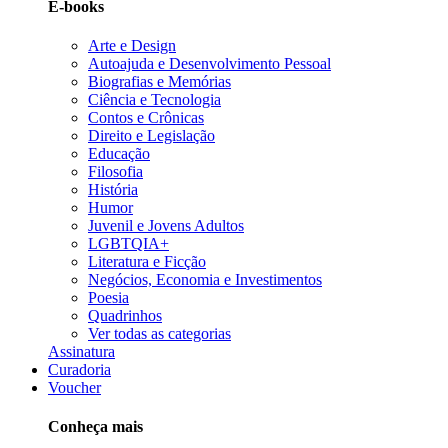
E-books
Arte e Design
Autoajuda e Desenvolvimento Pessoal
Biografias e Memórias
Ciência e Tecnologia
Contos e Crônicas
Direito e Legislação
Educação
Filosofia
História
Humor
Juvenil e Jovens Adultos
LGBTQIA+
Literatura e Ficção
Negócios, Economia e Investimentos
Poesia
Quadrinhos
Ver todas as categorias
Assinatura
Curadoria
Voucher
Conheça mais