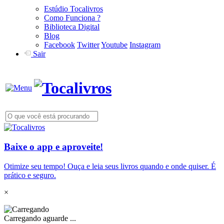
Estúdio Tocalivros
Como Funciona ?
Biblioteca Digital
Blog
Facebook
Twitter
Youtube
Instagram
Sair
Baixe o app e aproveite!
Otimize seu tempo! Ouça e leia seus livros quando e onde quiser. É
prático e seguro.
×
Carregando aguarde ...