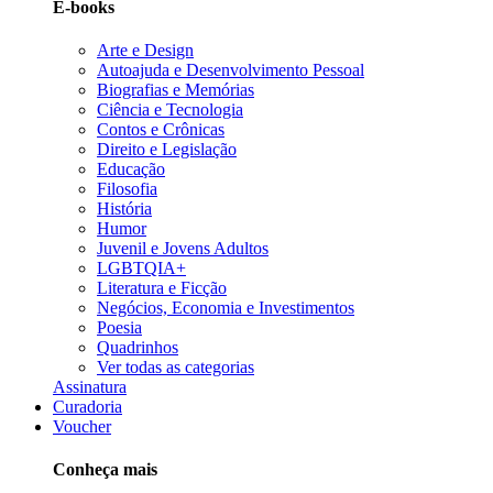
E-books
Arte e Design
Autoajuda e Desenvolvimento Pessoal
Biografias e Memórias
Ciência e Tecnologia
Contos e Crônicas
Direito e Legislação
Educação
Filosofia
História
Humor
Juvenil e Jovens Adultos
LGBTQIA+
Literatura e Ficção
Negócios, Economia e Investimentos
Poesia
Quadrinhos
Ver todas as categorias
Assinatura
Curadoria
Voucher
Conheça mais