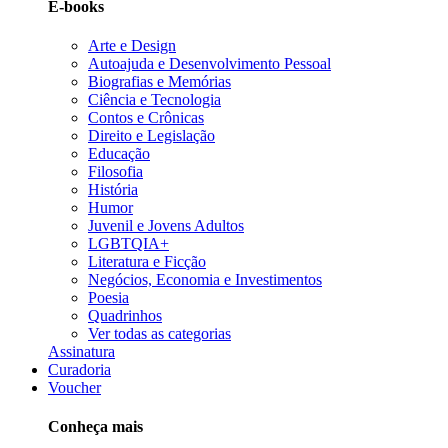
E-books
Arte e Design
Autoajuda e Desenvolvimento Pessoal
Biografias e Memórias
Ciência e Tecnologia
Contos e Crônicas
Direito e Legislação
Educação
Filosofia
História
Humor
Juvenil e Jovens Adultos
LGBTQIA+
Literatura e Ficção
Negócios, Economia e Investimentos
Poesia
Quadrinhos
Ver todas as categorias
Assinatura
Curadoria
Voucher
Conheça mais