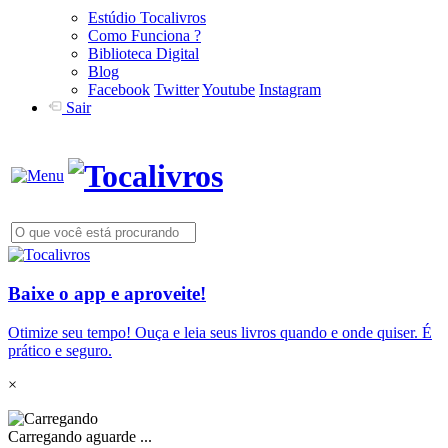
Estúdio Tocalivros
Como Funciona ?
Biblioteca Digital
Blog
Facebook
Twitter
Youtube
Instagram
Sair
Baixe o app e aproveite!
Otimize seu tempo! Ouça e leia seus livros quando e onde quiser. É
prático e seguro.
×
Carregando aguarde ...