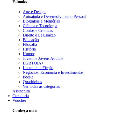
E-books
Arte e Design
Autoajuda e Desenvolvimento Pessoal
Biografias e Memórias
Ciência e Tecnologia
Contos e Crônicas
Direito e Legislação
Educação
Filosofia
História
Humor
Juvenil e Jovens Adultos
LGBTQIA+
Literatura e Ficção
Negócios, Economia e Investimentos
Poesia
Quadrinhos
Ver todas as categorias
Assinatura
Curadoria
Voucher
Conheça mais