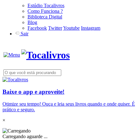
Estúdio Tocalivros
Como Funciona ?
Biblioteca Digital
Blog
Facebook
Twitter
Youtube
Instagram
Sair
Baixe o app e aproveite!
Otimize seu tempo! Ouça e leia seus livros quando e onde quiser. É
prático e seguro.
×
Carregando aguarde ...