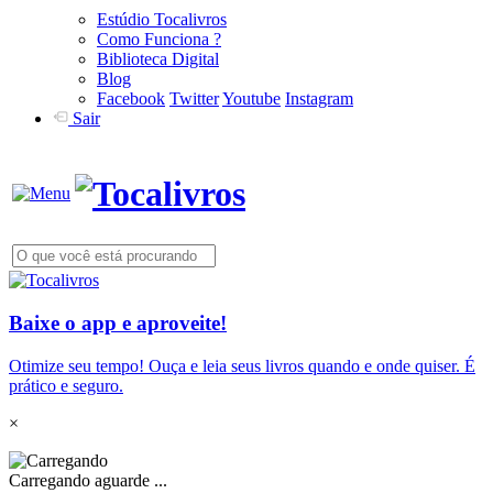
Estúdio Tocalivros
Como Funciona ?
Biblioteca Digital
Blog
Facebook
Twitter
Youtube
Instagram
Sair
Baixe o app e aproveite!
Otimize seu tempo! Ouça e leia seus livros quando e onde quiser. É
prático e seguro.
×
Carregando aguarde ...