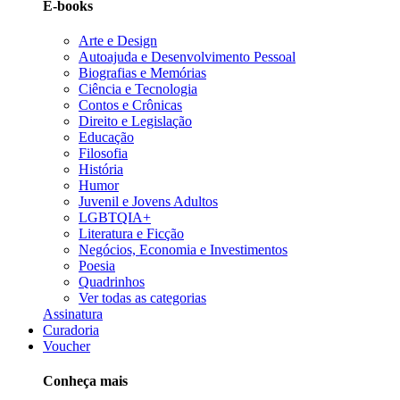
E-books
Arte e Design
Autoajuda e Desenvolvimento Pessoal
Biografias e Memórias
Ciência e Tecnologia
Contos e Crônicas
Direito e Legislação
Educação
Filosofia
História
Humor
Juvenil e Jovens Adultos
LGBTQIA+
Literatura e Ficção
Negócios, Economia e Investimentos
Poesia
Quadrinhos
Ver todas as categorias
Assinatura
Curadoria
Voucher
Conheça mais