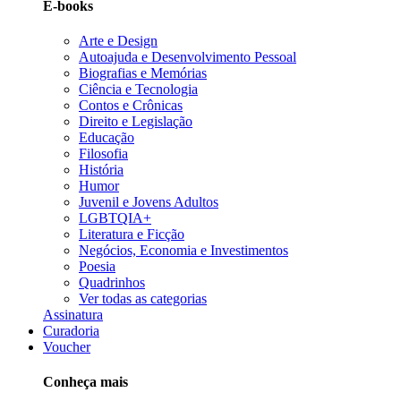
E-books
Arte e Design
Autoajuda e Desenvolvimento Pessoal
Biografias e Memórias
Ciência e Tecnologia
Contos e Crônicas
Direito e Legislação
Educação
Filosofia
História
Humor
Juvenil e Jovens Adultos
LGBTQIA+
Literatura e Ficção
Negócios, Economia e Investimentos
Poesia
Quadrinhos
Ver todas as categorias
Assinatura
Curadoria
Voucher
Conheça mais