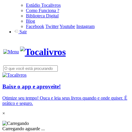
Estúdio Tocalivros
Como Funciona ?
Biblioteca Digital
Blog
Facebook
Twitter
Youtube
Instagram
Sair
Baixe o app e aproveite!
Otimize seu tempo! Ouça e leia seus livros quando e onde quiser. É
prático e seguro.
×
Carregando aguarde ...