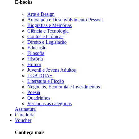
E-books
Arte e Design
Autoajuda e Desenvolvimento Pessoal
Biografias e Memórias
Ciência e Tecnologia
Contos e Crônicas
Direito e Legislação
Educação
Filosofia
História
Humor
Juvenil e Jovens Adultos
LGBTQIA+
Literatura e Ficção
Negócios, Economia e Investimentos
Poesia
Quadrinhos
Ver todas as categorias
Assinatura
Curadoria
Voucher
Conheça mais