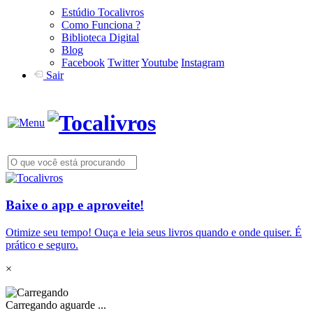
Estúdio Tocalivros
Como Funciona ?
Biblioteca Digital
Blog
Facebook
Twitter
Youtube
Instagram
Sair
Baixe o app e aproveite!
Otimize seu tempo! Ouça e leia seus livros quando e onde quiser. É
prático e seguro.
×
Carregando aguarde ...