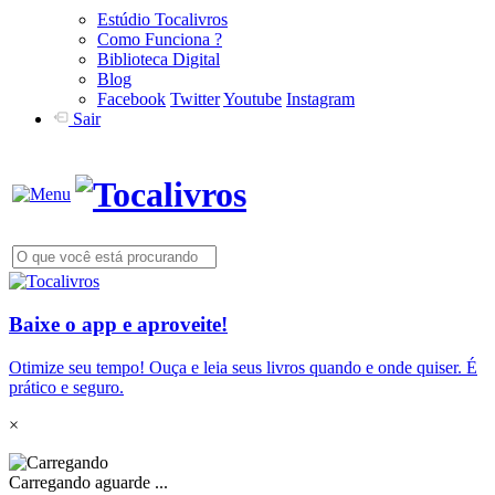
Estúdio Tocalivros
Como Funciona ?
Biblioteca Digital
Blog
Facebook
Twitter
Youtube
Instagram
Sair
Baixe o app e aproveite!
Otimize seu tempo! Ouça e leia seus livros quando e onde quiser. É
prático e seguro.
×
Carregando aguarde ...