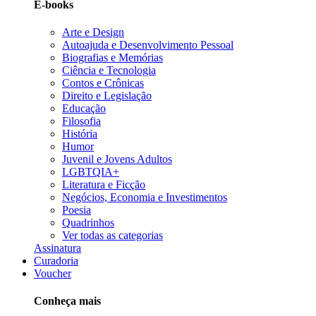
E-books
Arte e Design
Autoajuda e Desenvolvimento Pessoal
Biografias e Memórias
Ciência e Tecnologia
Contos e Crônicas
Direito e Legislação
Educação
Filosofia
História
Humor
Juvenil e Jovens Adultos
LGBTQIA+
Literatura e Ficção
Negócios, Economia e Investimentos
Poesia
Quadrinhos
Ver todas as categorias
Assinatura
Curadoria
Voucher
Conheça mais