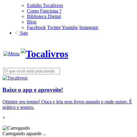
Estúdio Tocalivros
Como Funciona ?
Biblioteca Digital
Blog
Facebook
Twitter
Youtube
Instagram
Sair
Baixe o app e aproveite!
Otimize seu tempo! Ouça e leia seus livros quando e onde quiser. É
prático e seguro.
×
Carregando aguarde ...