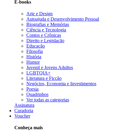
E-books
Arte e Design
Autoajuda e Desenvolvimento Pessoal
Biografias e Memórias
Ciência e Tecnologia
Contos e Crônicas
Direito e Legislação
Educação
Filosofia
História
Humor
Juvenil e Jovens Adultos
LGBTQIA+
Literatura e Ficção
Negócios, Economia e Investimentos
Poesia
Quadrinhos
Ver todas as categorias
Assinatura
Curadoria
Voucher
Conheça mais