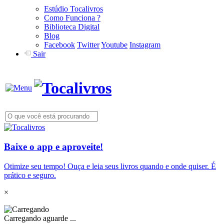
Estúdio Tocalivros
Como Funciona ?
Biblioteca Digital
Blog
Facebook
Twitter
Youtube
Instagram
Sair
Baixe o app e aproveite!
Otimize seu tempo! Ouça e leia seus livros quando e onde quiser. É
prático e seguro.
×
Carregando aguarde ...