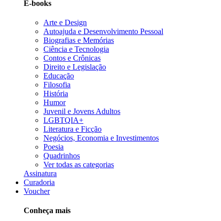
E-books
Arte e Design
Autoajuda e Desenvolvimento Pessoal
Biografias e Memórias
Ciência e Tecnologia
Contos e Crônicas
Direito e Legislação
Educação
Filosofia
História
Humor
Juvenil e Jovens Adultos
LGBTQIA+
Literatura e Ficção
Negócios, Economia e Investimentos
Poesia
Quadrinhos
Ver todas as categorias
Assinatura
Curadoria
Voucher
Conheça mais