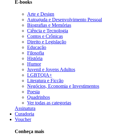
E-books
Arte e Design
Autoajuda e Desenvolvimento Pessoal
Biografias e Memórias
Ciência e Tecnologia
Contos e Crônicas
Direito e Legislação
Educação
Filosofia
História
Humor
Juvenil e Jovens Adultos
LGBTQIA+
Literatura e Ficção
Negócios, Economia e Investimentos
Poesia
Quadrinhos
Ver todas as categorias
Assinatura
Curadoria
Voucher
Conheça mais