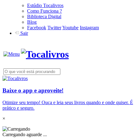
Estúdio Tocalivros
Como Funciona ?
Biblioteca Digital
Blog
Facebook
Twitter
Youtube
Instagram
Sair
Baixe o app e aproveite!
Otimize seu tempo! Ouça e leia seus livros quando e onde quiser. É
prático e seguro.
×
Carregando aguarde ...