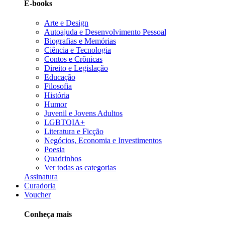
E-books
Arte e Design
Autoajuda e Desenvolvimento Pessoal
Biografias e Memórias
Ciência e Tecnologia
Contos e Crônicas
Direito e Legislação
Educação
Filosofia
História
Humor
Juvenil e Jovens Adultos
LGBTQIA+
Literatura e Ficção
Negócios, Economia e Investimentos
Poesia
Quadrinhos
Ver todas as categorias
Assinatura
Curadoria
Voucher
Conheça mais