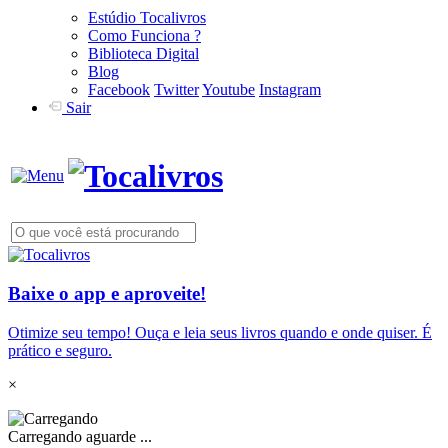
Estúdio Tocalivros
Como Funciona ?
Biblioteca Digital
Blog
Facebook
Twitter
Youtube
Instagram
Sair
Baixe o app e aproveite!
Otimize seu tempo! Ouça e leia seus livros quando e onde quiser. É
prático e seguro.
×
Carregando aguarde ...