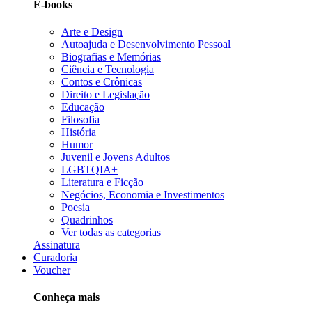
E-books
Arte e Design
Autoajuda e Desenvolvimento Pessoal
Biografias e Memórias
Ciência e Tecnologia
Contos e Crônicas
Direito e Legislação
Educação
Filosofia
História
Humor
Juvenil e Jovens Adultos
LGBTQIA+
Literatura e Ficção
Negócios, Economia e Investimentos
Poesia
Quadrinhos
Ver todas as categorias
Assinatura
Curadoria
Voucher
Conheça mais