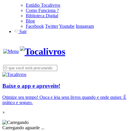
Estúdio Tocalivros
Como Funciona ?
Biblioteca Digital
Blog
Facebook
Twitter
Youtube
Instagram
Sair
Baixe o app e aproveite!
Otimize seu tempo! Ouça e leia seus livros quando e onde quiser. É
prático e seguro.
×
Carregando aguarde ...