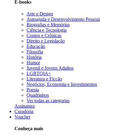
E-books
Arte e Design
Autoajuda e Desenvolvimento Pessoal
Biografias e Memórias
Ciência e Tecnologia
Contos e Crônicas
Direito e Legislação
Educação
Filosofia
História
Humor
Juvenil e Jovens Adultos
LGBTQIA+
Literatura e Ficção
Negócios, Economia e Investimentos
Poesia
Quadrinhos
Ver todas as categorias
Assinatura
Curadoria
Voucher
Conheça mais