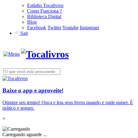
Estúdio Tocalivros
Como Funciona ?
Biblioteca Digital
Blog
Facebook
Twitter
Youtube
Instagram
Sair
Baixe o app e aproveite!
Otimize seu tempo! Ouça e leia seus livros quando e onde quiser. É
prático e seguro.
×
Carregando aguarde ...