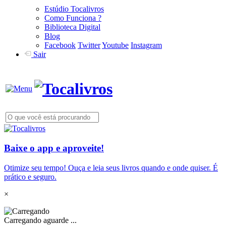
Estúdio Tocalivros
Como Funciona ?
Biblioteca Digital
Blog
Facebook
Twitter
Youtube
Instagram
Sair
Baixe o app e aproveite!
Otimize seu tempo! Ouça e leia seus livros quando e onde quiser. É
prático e seguro.
×
Carregando aguarde ...