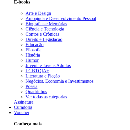
E-books
Arte e Design
Autoajuda e Desenvolvimento Pessoal
Biografias e Memórias
Ciência e Tecnologia
Contos e Crônicas
Direito e Legislação
Educação
Filosofia
História
Humor
Juvenil e Jovens Adultos
LGBTQIA+
Literatura e Ficção
Negócios, Economia e Investimentos
Poesia
Quadrinhos
Ver todas as categorias
Assinatura
Curadoria
Voucher
Conheça mais