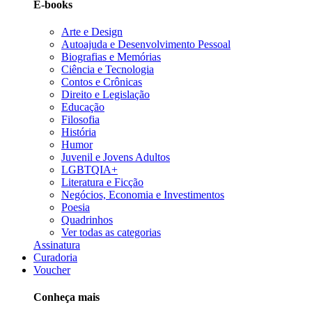
E-books
Arte e Design
Autoajuda e Desenvolvimento Pessoal
Biografias e Memórias
Ciência e Tecnologia
Contos e Crônicas
Direito e Legislação
Educação
Filosofia
História
Humor
Juvenil e Jovens Adultos
LGBTQIA+
Literatura e Ficção
Negócios, Economia e Investimentos
Poesia
Quadrinhos
Ver todas as categorias
Assinatura
Curadoria
Voucher
Conheça mais