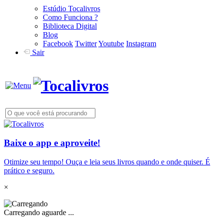
Estúdio Tocalivros
Como Funciona ?
Biblioteca Digital
Blog
Facebook
Twitter
Youtube
Instagram
Sair
Baixe o app e aproveite!
Otimize seu tempo! Ouça e leia seus livros quando e onde quiser. É
prático e seguro.
×
Carregando aguarde ...