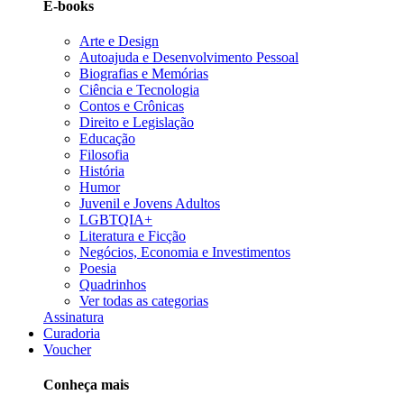
E-books
Arte e Design
Autoajuda e Desenvolvimento Pessoal
Biografias e Memórias
Ciência e Tecnologia
Contos e Crônicas
Direito e Legislação
Educação
Filosofia
História
Humor
Juvenil e Jovens Adultos
LGBTQIA+
Literatura e Ficção
Negócios, Economia e Investimentos
Poesia
Quadrinhos
Ver todas as categorias
Assinatura
Curadoria
Voucher
Conheça mais