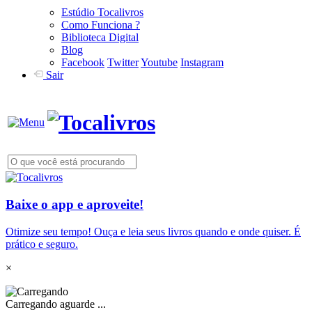
Estúdio Tocalivros
Como Funciona ?
Biblioteca Digital
Blog
Facebook
Twitter
Youtube
Instagram
Sair
Baixe o app e aproveite!
Otimize seu tempo! Ouça e leia seus livros quando e onde quiser. É
prático e seguro.
×
Carregando aguarde ...