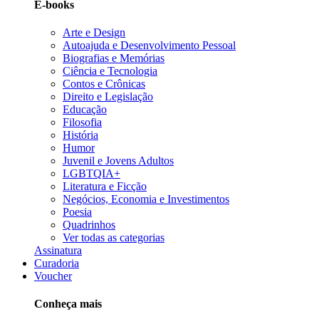
E-books
Arte e Design
Autoajuda e Desenvolvimento Pessoal
Biografias e Memórias
Ciência e Tecnologia
Contos e Crônicas
Direito e Legislação
Educação
Filosofia
História
Humor
Juvenil e Jovens Adultos
LGBTQIA+
Literatura e Ficção
Negócios, Economia e Investimentos
Poesia
Quadrinhos
Ver todas as categorias
Assinatura
Curadoria
Voucher
Conheça mais