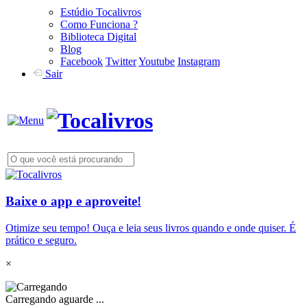
Estúdio Tocalivros
Como Funciona ?
Biblioteca Digital
Blog
Facebook
Twitter
Youtube
Instagram
Sair
Baixe o app e aproveite!
Otimize seu tempo! Ouça e leia seus livros quando e onde quiser. É
prático e seguro.
×
Carregando aguarde ...