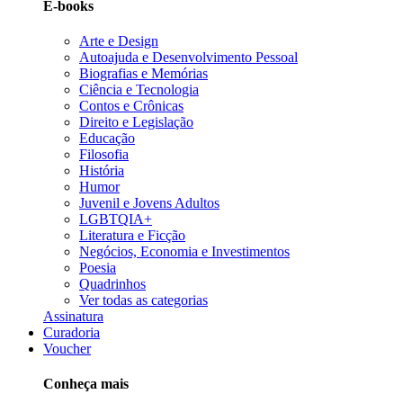
E-books
Arte e Design
Autoajuda e Desenvolvimento Pessoal
Biografias e Memórias
Ciência e Tecnologia
Contos e Crônicas
Direito e Legislação
Educação
Filosofia
História
Humor
Juvenil e Jovens Adultos
LGBTQIA+
Literatura e Ficção
Negócios, Economia e Investimentos
Poesia
Quadrinhos
Ver todas as categorias
Assinatura
Curadoria
Voucher
Conheça mais