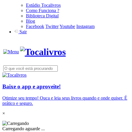
Estúdio Tocalivros
Como Funciona ?
Biblioteca Digital
Blog
Facebook
Twitter
Youtube
Instagram
Sair
Baixe o app e aproveite!
Otimize seu tempo! Ouça e leia seus livros quando e onde quiser. É
prático e seguro.
×
Carregando aguarde ...