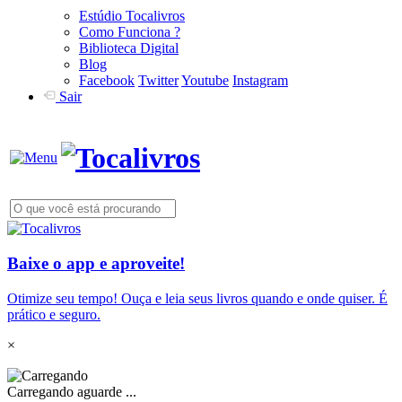
Estúdio Tocalivros
Como Funciona ?
Biblioteca Digital
Blog
Facebook
Twitter
Youtube
Instagram
Sair
Baixe o app e aproveite!
Otimize seu tempo! Ouça e leia seus livros quando e onde quiser. É
prático e seguro.
×
Carregando aguarde ...