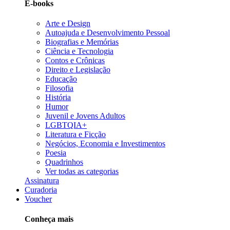
E-books
Arte e Design
Autoajuda e Desenvolvimento Pessoal
Biografias e Memórias
Ciência e Tecnologia
Contos e Crônicas
Direito e Legislação
Educação
Filosofia
História
Humor
Juvenil e Jovens Adultos
LGBTQIA+
Literatura e Ficção
Negócios, Economia e Investimentos
Poesia
Quadrinhos
Ver todas as categorias
Assinatura
Curadoria
Voucher
Conheça mais