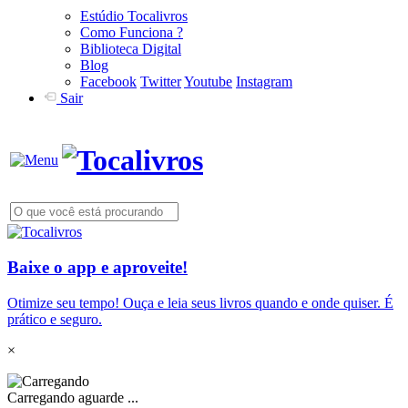
Estúdio Tocalivros
Como Funciona ?
Biblioteca Digital
Blog
Facebook
Twitter
Youtube
Instagram
Sair
Baixe o app e aproveite!
Otimize seu tempo! Ouça e leia seus livros quando e onde quiser. É
prático e seguro.
×
Carregando aguarde ...