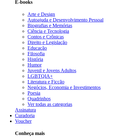
E-books
Arte e Design
Autoajuda e Desenvolvimento Pessoal
Biografias e Memórias
Ciência e Tecnologia
Contos e Crônicas
Direito e Legislação
Educação
Filosofia
História
Humor
Juvenil e Jovens Adultos
LGBTQIA+
Literatura e Ficção
Negócios, Economia e Investimentos
Poesia
Quadrinhos
Ver todas as categorias
Assinatura
Curadoria
Voucher
Conheça mais