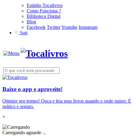
Estúdio Tocalivros
Como Funciona ?
Biblioteca Digital
Blog
Facebook
Twitter
Youtube
Instagram
Sair
Baixe o app e aproveite!
Otimize seu tempo! Ouça e leia seus livros quando e onde quiser. É
prático e seguro.
×
Carregando aguarde ...