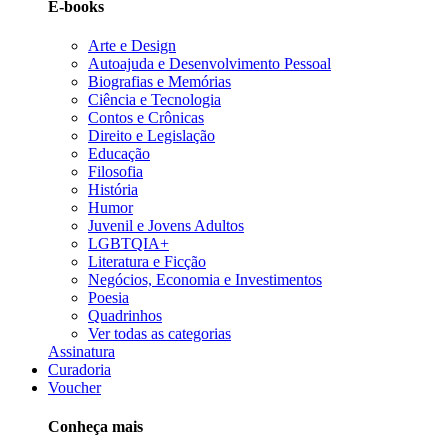
E-books
Arte e Design
Autoajuda e Desenvolvimento Pessoal
Biografias e Memórias
Ciência e Tecnologia
Contos e Crônicas
Direito e Legislação
Educação
Filosofia
História
Humor
Juvenil e Jovens Adultos
LGBTQIA+
Literatura e Ficção
Negócios, Economia e Investimentos
Poesia
Quadrinhos
Ver todas as categorias
Assinatura
Curadoria
Voucher
Conheça mais