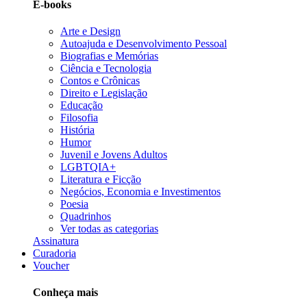
E-books
Arte e Design
Autoajuda e Desenvolvimento Pessoal
Biografias e Memórias
Ciência e Tecnologia
Contos e Crônicas
Direito e Legislação
Educação
Filosofia
História
Humor
Juvenil e Jovens Adultos
LGBTQIA+
Literatura e Ficção
Negócios, Economia e Investimentos
Poesia
Quadrinhos
Ver todas as categorias
Assinatura
Curadoria
Voucher
Conheça mais