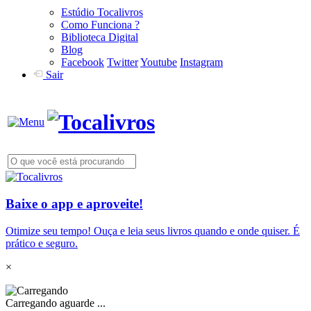
Estúdio Tocalivros
Como Funciona ?
Biblioteca Digital
Blog
Facebook
Twitter
Youtube
Instagram
Sair
Baixe o app e aproveite!
Otimize seu tempo! Ouça e leia seus livros quando e onde quiser. É
prático e seguro.
×
Carregando aguarde ...