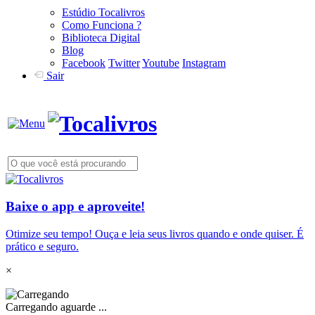
Estúdio Tocalivros
Como Funciona ?
Biblioteca Digital
Blog
Facebook
Twitter
Youtube
Instagram
Sair
Baixe o app e aproveite!
Otimize seu tempo! Ouça e leia seus livros quando e onde quiser. É
prático e seguro.
×
Carregando aguarde ...