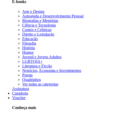
E-books
Arte e Design
Autoajuda e Desenvolvimento Pessoal
Biografias e Memórias
Ciência e Tecnologia
Contos e Crônicas
Direito e Legislação
Educação
Filosofia
História
Humor
Juvenil e Jovens Adultos
LGBTQIA+
Literatura e Ficção
Negócios, Economia e Investimentos
Poesia
Quadrinhos
Ver todas as categorias
Assinatura
Curadoria
Voucher
Conheça mais