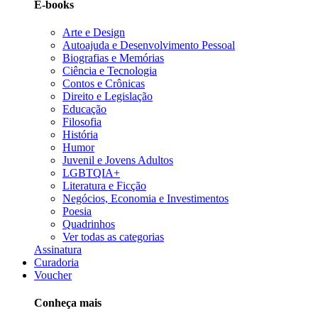
E-books
Arte e Design
Autoajuda e Desenvolvimento Pessoal
Biografias e Memórias
Ciência e Tecnologia
Contos e Crônicas
Direito e Legislação
Educação
Filosofia
História
Humor
Juvenil e Jovens Adultos
LGBTQIA+
Literatura e Ficção
Negócios, Economia e Investimentos
Poesia
Quadrinhos
Ver todas as categorias
Assinatura
Curadoria
Voucher
Conheça mais