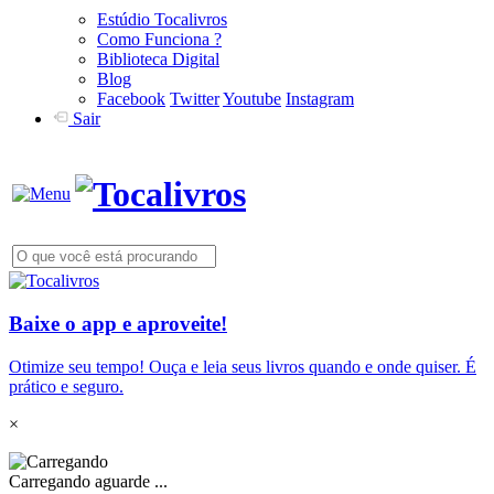
Estúdio Tocalivros
Como Funciona ?
Biblioteca Digital
Blog
Facebook
Twitter
Youtube
Instagram
Sair
Baixe o app e aproveite!
Otimize seu tempo! Ouça e leia seus livros quando e onde quiser. É
prático e seguro.
×
Carregando aguarde ...