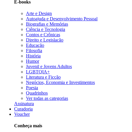
E-books
Arte e Design
Autoajuda e Desenvolvimento Pessoal
Biografias e Memórias
Ciência e Tecnologia
Contos e Crônicas
Direito e Legislação
Educação
Filosofia
História
Humor
Juvenil e Jovens Adultos
LGBTQIA+
Literatura e Ficção
Negócios, Economia e Investimentos
Poesia
Quadrinhos
Ver todas as categorias
Assinatura
Curadoria
Voucher
Conheça mais