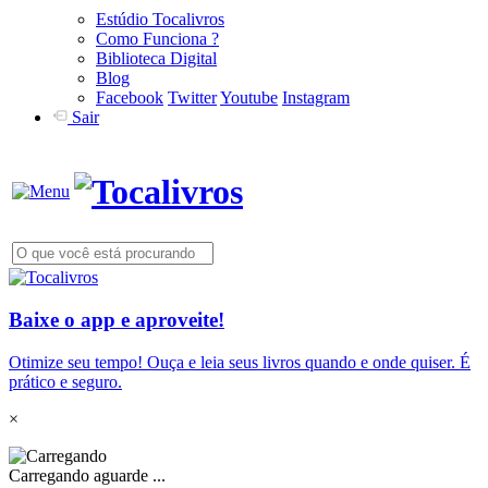
Estúdio Tocalivros
Como Funciona ?
Biblioteca Digital
Blog
Facebook
Twitter
Youtube
Instagram
Sair
Baixe o app e aproveite!
Otimize seu tempo! Ouça e leia seus livros quando e onde quiser. É
prático e seguro.
×
Carregando aguarde ...