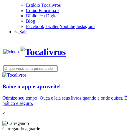
Estúdio Tocalivros
Como Funciona ?
Biblioteca Digital
Blog
Facebook
Twitter
Youtube
Instagram
Sair
Baixe o app e aproveite!
Otimize seu tempo! Ouça e leia seus livros quando e onde quiser. É
prático e seguro.
×
Carregando aguarde ...