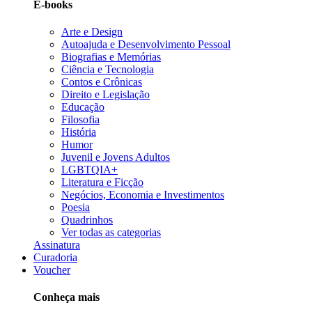
E-books
Arte e Design
Autoajuda e Desenvolvimento Pessoal
Biografias e Memórias
Ciência e Tecnologia
Contos e Crônicas
Direito e Legislação
Educação
Filosofia
História
Humor
Juvenil e Jovens Adultos
LGBTQIA+
Literatura e Ficção
Negócios, Economia e Investimentos
Poesia
Quadrinhos
Ver todas as categorias
Assinatura
Curadoria
Voucher
Conheça mais