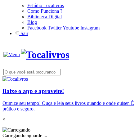
Estúdio Tocalivros
Como Funciona ?
Biblioteca Digital
Blog
Facebook
Twitter
Youtube
Instagram
Sair
Baixe o app e aproveite!
Otimize seu tempo! Ouça e leia seus livros quando e onde quiser. É
prático e seguro.
×
Carregando aguarde ...