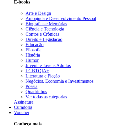
E-books
Arte e Design
Autoajuda e Desenvolvimento Pessoal
Biografias e Memórias
Ciência e Tecnologia
Contos e Crônicas
Direito e Legislação
Educação
Filosofia
História
Humor
Juvenil e Jovens Adultos
LGBTQIA+
Literatura e Ficção
Negócios, Economia e Investimentos
Poesia
Quadrinhos
Ver todas as categorias
Assinatura
Curadoria
Voucher
Conheça mais