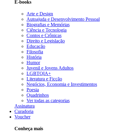
E-books
Arte e Design
Autoajuda e Desenvolvimento Pessoal
Biografias e Memórias
Ciência e Tecnologia
Contos e Crônicas
Direito e Legislação
Educação
Filosofia
História
Humor
Juvenil e Jovens Adultos
LGBTQIA+
Literatura e Ficção
Negócios, Economia e Investimentos
Poesia
Quadrinhos
Ver todas as categorias
Assinatura
Curadoria
Voucher
Conheça mais