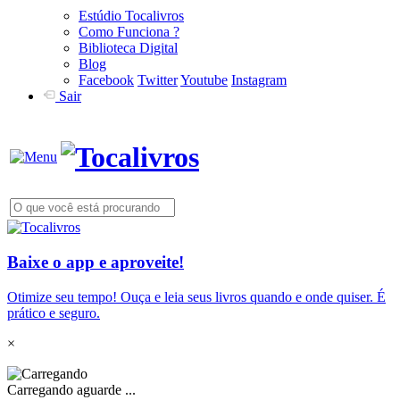
Estúdio Tocalivros
Como Funciona ?
Biblioteca Digital
Blog
Facebook
Twitter
Youtube
Instagram
Sair
Baixe o app e aproveite!
Otimize seu tempo! Ouça e leia seus livros quando e onde quiser. É
prático e seguro.
×
Carregando aguarde ...