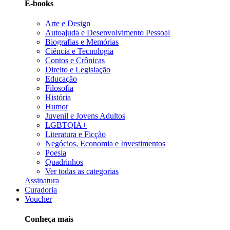
E-books
Arte e Design
Autoajuda e Desenvolvimento Pessoal
Biografias e Memórias
Ciência e Tecnologia
Contos e Crônicas
Direito e Legislação
Educação
Filosofia
História
Humor
Juvenil e Jovens Adultos
LGBTQIA+
Literatura e Ficção
Negócios, Economia e Investimentos
Poesia
Quadrinhos
Ver todas as categorias
Assinatura
Curadoria
Voucher
Conheça mais