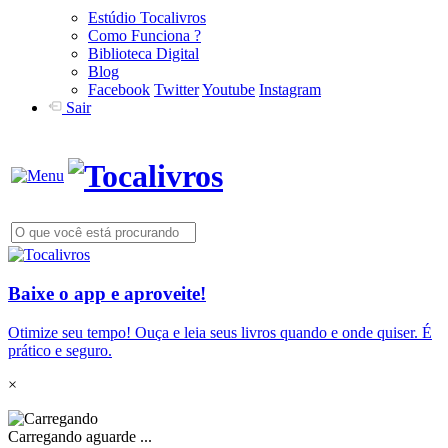
Estúdio Tocalivros
Como Funciona ?
Biblioteca Digital
Blog
Facebook
Twitter
Youtube
Instagram
Sair
Baixe o app e aproveite!
Otimize seu tempo! Ouça e leia seus livros quando e onde quiser. É
prático e seguro.
×
Carregando aguarde ...