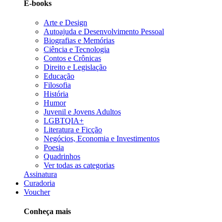
E-books
Arte e Design
Autoajuda e Desenvolvimento Pessoal
Biografias e Memórias
Ciência e Tecnologia
Contos e Crônicas
Direito e Legislação
Educação
Filosofia
História
Humor
Juvenil e Jovens Adultos
LGBTQIA+
Literatura e Ficção
Negócios, Economia e Investimentos
Poesia
Quadrinhos
Ver todas as categorias
Assinatura
Curadoria
Voucher
Conheça mais