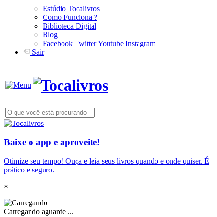
Estúdio Tocalivros
Como Funciona ?
Biblioteca Digital
Blog
Facebook
Twitter
Youtube
Instagram
Sair
Baixe o app e aproveite!
Otimize seu tempo! Ouça e leia seus livros quando e onde quiser. É
prático e seguro.
×
Carregando aguarde ...