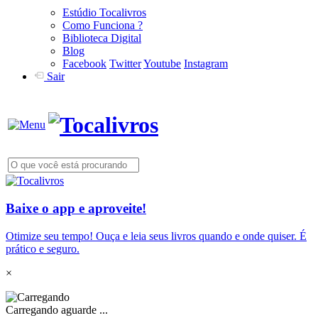
Estúdio Tocalivros
Como Funciona ?
Biblioteca Digital
Blog
Facebook
Twitter
Youtube
Instagram
Sair
Baixe o app e aproveite!
Otimize seu tempo! Ouça e leia seus livros quando e onde quiser. É
prático e seguro.
×
Carregando aguarde ...