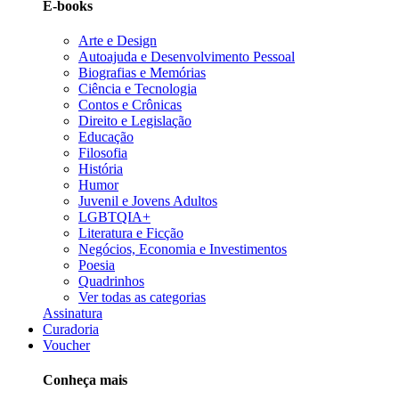
E-books
Arte e Design
Autoajuda e Desenvolvimento Pessoal
Biografias e Memórias
Ciência e Tecnologia
Contos e Crônicas
Direito e Legislação
Educação
Filosofia
História
Humor
Juvenil e Jovens Adultos
LGBTQIA+
Literatura e Ficção
Negócios, Economia e Investimentos
Poesia
Quadrinhos
Ver todas as categorias
Assinatura
Curadoria
Voucher
Conheça mais