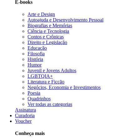
E-books
Arte e Design
Autoajuda e Desenvolvimento Pessoal
Biografias e Memórias
Ciência e Tecnologia
Contos e Crônicas
Direito e Legislação
Educação
Filosofia
História
Humor
Juvenil e Jovens Adultos
LGBTQIA+
Literatura e Ficção
Negócios, Economia e Investimentos
Poesia
Quadrinhos
Ver todas as categorias
Assinatura
Curadoria
Voucher
Conheça mais