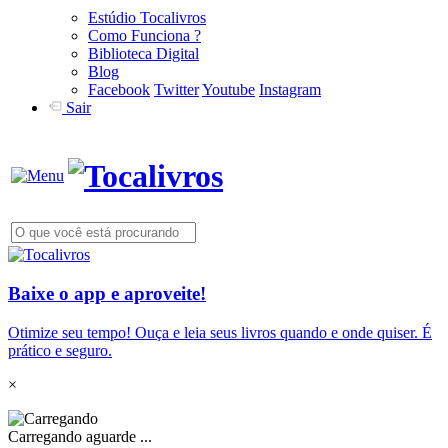
Estúdio Tocalivros
Como Funciona ?
Biblioteca Digital
Blog
Facebook
Twitter
Youtube
Instagram
Sair
Baixe o app e aproveite!
Otimize seu tempo! Ouça e leia seus livros quando e onde quiser. É
prático e seguro.
×
Carregando aguarde ...